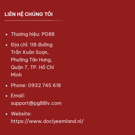
LIÊN HỆ CHÚNG TÔI
Thương hiệu: PG88
Địa chỉ: 118 đường
Trần Xuân Soạn,
Phường Tân Hưng,
Quận 7, TP. Hồ Chí
Minh
Phone: 0932 745 618
Email:
support@pg88lv.com
Website:
https://www.doclyeemland.nl/