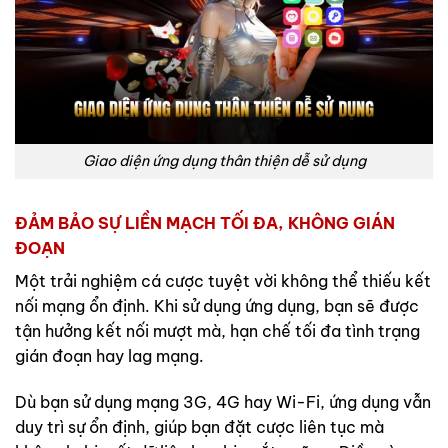
Giao diện ứng dụng thân thiện dễ sử dụng
ĐẢM BẢO SỰ LIỀN MẠCH TỐI ĐA, KHÔNG GIÁN
ĐOẠN
Một trải nghiệm cá cược tuyệt vời không thể thiếu kết
nối mạng ổn định. Khi sử dụng ứng dụng, bạn sẽ được
tận hưởng kết nối mượt mà, hạn chế tối đa tình trạng
gián đoạn hay lag mạng.
Dù bạn sử dụng mạng 3G, 4G hay Wi-Fi, ứng dụng vẫn
duy trì sự ổn định, giúp bạn đặt cược liên tục mà