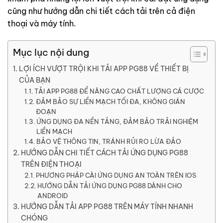
cũng như hướng dẫn chi tiết cách tải trên cả điện
thoại và máy tính.
Mục lục nội dung
LỢI ÍCH VƯỢT TRỘI KHI TẢI APP PG88 VỀ THIẾT BỊ
CỦA BẠN
TẢI APP PG88 ĐỂ NÂNG CAO CHẤT LƯỢNG CÁ CƯỢC
ĐẢM BẢO SỰ LIỀN MẠCH TỐI ĐA, KHÔNG GIÁN
ĐOẠN
ỨNG DỤNG ĐA NỀN TẢNG, ĐẢM BẢO TRẢI NGHIỆM
LIỀN MẠCH
BẢO VỆ THÔNG TIN, TRÁNH RỦI RO LỪA ĐẢO
HƯỚNG DẪN CHI TIẾT CÁCH TẢI ỨNG DỤNG PG88
TRÊN ĐIỆN THOẠI
PHƯƠNG PHÁP CÀI ỨNG DỤNG AN TOÀN TRÊN IOS
HƯỚNG DẪN TẢI ỨNG DỤNG PG88 DÀNH CHO
ANDROID
HƯỚNG DẪN TẢI APP PG88 TRÊN MÁY TÍNH NHANH
CHÓNG