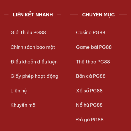
LIÊN KẾT NHANH
CHUYÊN MỤC
Giới thiệu PG88
Casino PG88
Chính sách bảo mật
Game bài PG88
Điều khoản điều kiện
Thể thao PG88
Giấy phép hoạt động
Bắn cá PG88
Liên hệ
Xổ số PG88
Khuyến mãi
Nổ hũ PG88
Đá gà PG88