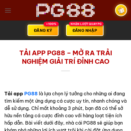
Bỏ
qua
nội
dung
ĐĂNG KÝ
ĐĂNG NHẬP
TẢI APP PG88 – MỞ RA TRẢI
NGHIỆM GIẢI TRÍ ĐỈNH CAO
Tải app
PG88
là lựa chọn lý tưởng cho những ai đang
tìm kiếm một ứng dụng cá cược uy tín, nhanh chóng và
dễ sử dụng. Chỉ mất khoảng 3 phút, bạn đã có thể sở
hữu nền tảng cá cược đỉnh cao với hàng loạt tiện ích
hấp dẫn. Bài viết dưới đây, nhà cái PG88 sẽ giúp bạn
khám phá những lợi ích vượt trội khi cài đặt ứng dụng