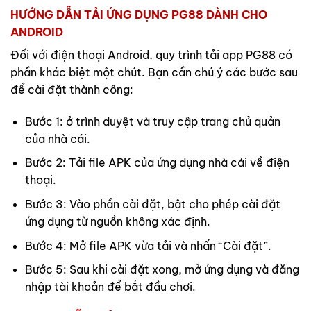
HƯỚNG DẪN TẢI ỨNG DỤNG PG88 DÀNH CHO
ANDROID
Đối với điện thoại Android, quy trình tải app PG88 có
phần khác biệt một chút. Bạn cần chú ý các bước sau
để cài đặt thành công:
Bước 1: ở trình duyệt và truy cập trang chủ quản
của nhà cái.
Bước 2: Tải file APK của ứng dụng nhà cái về điện
thoại.
Bước 3: Vào phần cài đặt, bật cho phép cài đặt
ứng dụng từ nguồn không xác định.
Bước 4: Mở file APK vừa tải và nhấn “Cài đặt”.
Bước 5: Sau khi cài đặt xong, mở ứng dụng và đăng
nhập tài khoản để bắt đầu chơi.