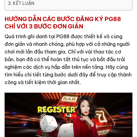
KẾT LUẬN
HƯỚNG DẪN CÁC BƯỚC ĐĂNG KÝ PG88
CHỈ VỚI 3 BƯỚC ĐƠN GIẢN
Quá trình ghi danh tại PG88 được thiết kế vô cùng
đơn giản và nhanh chóng, phù hợp với cả những người
chơi mới lần đầu tham gia. Chỉ với vài thao tác cơ
bản, bạn đã có thể hoàn tất thủ tục và bắt đầu trải
nghiệm các dịch vụ hấp dẫn trên nền tảng. Hãy cùng
tìm hiểu chi tiết từng bước dưới đây để truy cập thành
công và tiết kiệm thời gian nhất.