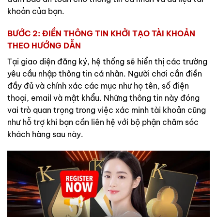
khoản của bạn.
BƯỚC 2: ĐIỀN THÔNG TIN KHỞI TẠO TÀI KHOẢN
THEO HƯỚNG DẪN
Tại giao diện đăng ký, hệ thống sẽ hiển thị các trường
yêu cầu nhập thông tin cá nhân. Người chơi cần điền
đầy đủ và chính xác các mục như họ tên, số điện
thoại, email và mật khẩu. Những thông tin này đóng
vai trò quan trọng trong việc xác minh tài khoản cũng
như hỗ trợ khi bạn cần liên hệ với bộ phận chăm sóc
khách hàng sau này.