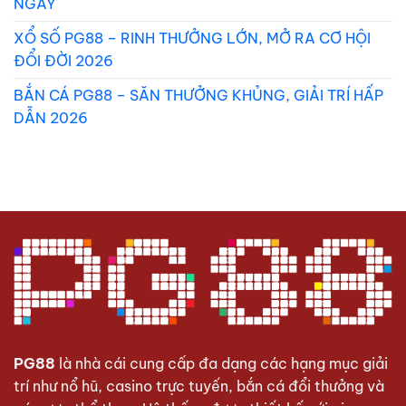
NGÀY
XỔ SỐ PG88 – RINH THƯỞNG LỚN, MỞ RA CƠ HỘI
ĐỔI ĐỜI 2026
BẮN CÁ PG88 – SĂN THƯỞNG KHỦNG, GIẢI TRÍ HẤP
DẪN 2026
PG88
là nhà cái cung cấp đa dạng các hạng mục giải
trí như nổ hũ, casino trực tuyến, bắn cá đổi thưởng và