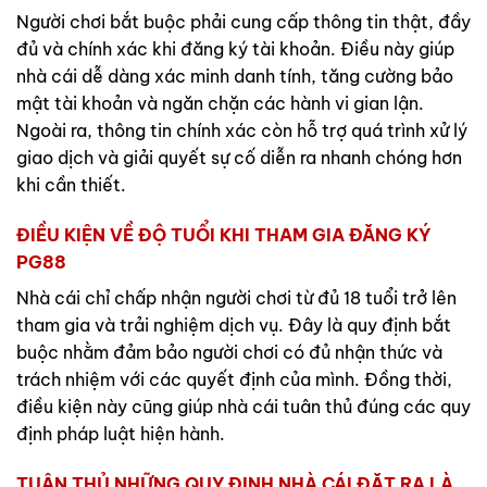
Người chơi bắt buộc phải cung cấp thông tin thật, đầy
đủ và chính xác khi đăng ký tài khoản. Điều này giúp
nhà cái dễ dàng xác minh danh tính, tăng cường bảo
mật tài khoản và ngăn chặn các hành vi gian lận.
Ngoài ra, thông tin chính xác còn hỗ trợ quá trình xử lý
giao dịch và giải quyết sự cố diễn ra nhanh chóng hơn
khi cần thiết.
ĐIỀU KIỆN VỀ ĐỘ TUỔI KHI THAM GIA ĐĂNG KÝ
PG88
Nhà cái chỉ chấp nhận người chơi từ đủ 18 tuổi trở lên
tham gia và trải nghiệm dịch vụ. Đây là quy định bắt
buộc nhằm đảm bảo người chơi có đủ nhận thức và
trách nhiệm với các quyết định của mình. Đồng thời,
điều kiện này cũng giúp nhà cái tuân thủ đúng các quy
định pháp luật hiện hành.
TUÂN THỦ NHỮNG QUY ĐỊNH NHÀ CÁI ĐẶT RA LÀ