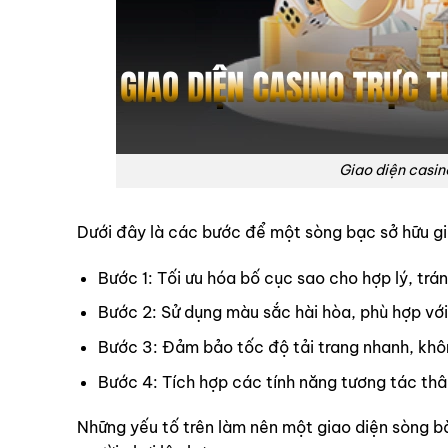
Giao diện casin
Dưới đây là các bước để một sòng bạc sở hữu gi
Bước 1: Tối ưu hóa bố cục sao cho hợp lý, trán
Bước 2: Sử dụng màu sắc hài hòa, phù hợp vớ
Bước 3: Đảm bảo tốc độ tải trang nhanh, khô
Bước 4: Tích hợp các tính năng tương tác thân
Những yếu tố trên làm nên một giao diện sòng b