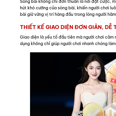
Sòng bài không chỉ đơn thuần là nơi đặt cược, mà
hút khó cưỡng của sòng bài, khiến người chơi luô
bài giữ vững vị trí hàng đầu trong lòng người h
THIẾT KẾ GIAO DIỆN ĐƠN GIẢN, DỄ
Giao diện là yếu tố đầu tiên mà người chơi cảm 
dụng không chỉ giúp người chơi nhanh chóng làm