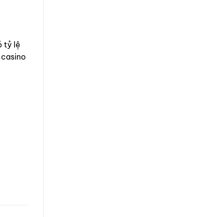
 tỷ lệ
 casino