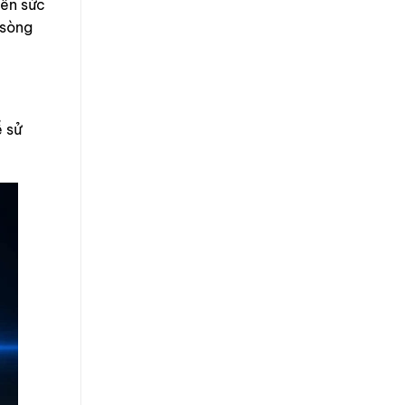
nên sức
 sòng
ễ sử