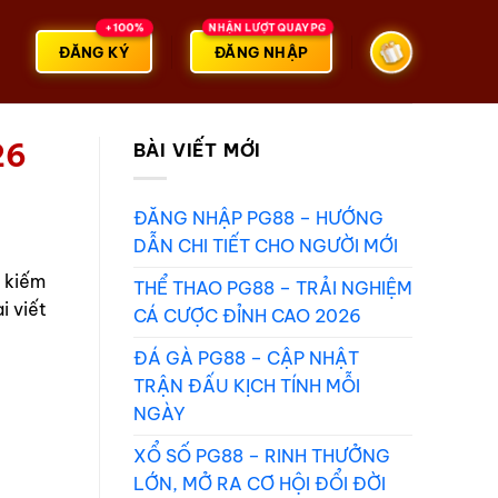
ĐĂNG KÝ
ĐĂNG NHẬP
26
BÀI VIẾT MỚI
ĐĂNG NHẬP PG88 – HƯỚNG
DẪN CHI TIẾT CHO NGƯỜI MỚI
m kiếm
THỂ THAO PG88 – TRẢI NGHIỆM
i viết
CÁ CƯỢC ĐỈNH CAO 2026
ĐÁ GÀ PG88 – CẬP NHẬT
TRẬN ĐẤU KỊCH TÍNH MỖI
NGÀY
XỔ SỐ PG88 – RINH THƯỞNG
LỚN, MỞ RA CƠ HỘI ĐỔI ĐỜI