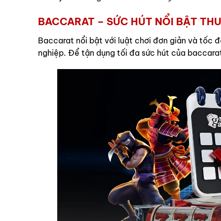
BACCARAT – SỨC HÚT NỔI BẬT TH
Baccarat nổi bật với luật chơi đơn giản và tốc 
nghiệp. Để tận dụng tối đa sức hút của baccara