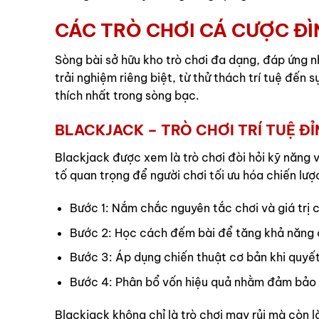
CÁC TRÒ CHƠI CÁ CƯỢC ĐÌ
Sòng bài sở hữu kho trò chơi đa dạng, đáp ứng n
trải nghiệm riêng biệt, từ thử thách trí tuệ đến 
thích nhất trong sòng bạc.
BLACKJACK – TRÒ CHƠI TRÍ TUỆ Đ
Blackjack được xem là trò chơi đòi hỏi kỹ năng 
tố quan trọng để người chơi tối ưu hóa chiến lượ
Bước 1: Nắm chắc nguyên tắc chơi và giá trị 
Bước 2: Học cách đếm bài để tăng khả năng 
Bước 3: Áp dụng chiến thuật cơ bản khi quyết
Bước 4: Phân bổ vốn hiệu quả nhằm đảm bảo q
Blackjack không chỉ là trò chơi may rủi mà còn l